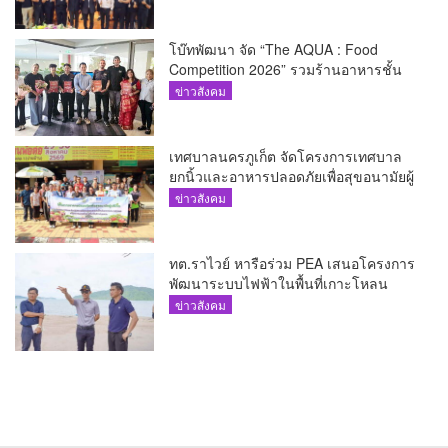
โบ๊ทพัฒนา จัด “The AQUA : Food
Competition 2026” รวมร้านอาหารชั้น
นำของ The Shopps at The AQUA ชู
ข่าวสังคม
ศักยภาพ Food Destination ย่านเชิงทะเล
เทศบาลนครภูเก็ต จัดโครงการเทศบาล
ยกนิ้วและอาหารปลอดภัยเพื่อสุขอนามัยผู้
บริโภค
ข่าวสังคม
ทต.ราไวย์ หารือร่วม PEA เสนอโครงการ
พัฒนาระบบไฟฟ้าในพื้นที่เกาะโหลน
ข่าวสังคม