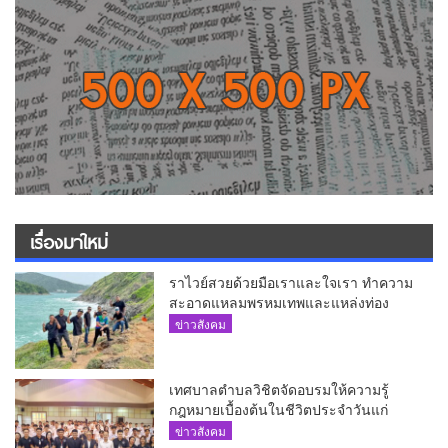
เรื่องมาใหม่
ราไวย์สวยด้วยมือเราและใจเรา ทำความ
สะอาดแหลมพรหมเทพและแหล่งท่อง
เที่ยว
ข่าวสังคม
เทศบาลตำบลวิชิตจัดอบรมให้ความรู้
กฎหมายเบื้องต้นในชีวิตประจำวันแก่
เยาวชน
ข่าวสังคม