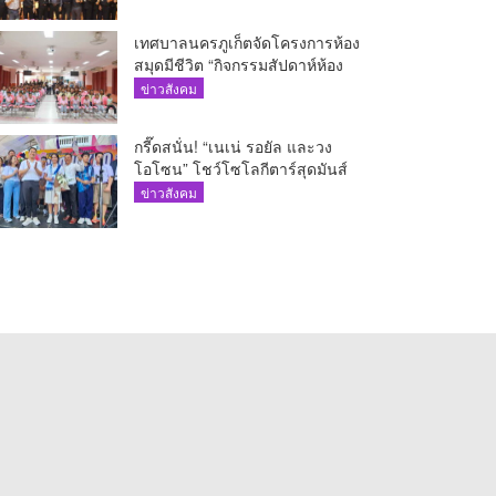
เทศบาลนครภูเก็ตจัดโครงการห้อง
สมุดมีชีวิต “กิจกรรมสัปดาห์ห้อง
สมุด”
ข่าวสังคม
กรี๊ดสนั่น! “เนเน่ รอยัล และวง
โอโซน” โชว์โซโลกีตาร์สุดมันส์
นักเรียนสตรีภูเก็ตนั่งไม่ติด ทั้งเต้น-
ข่าวสังคม
ร้อง