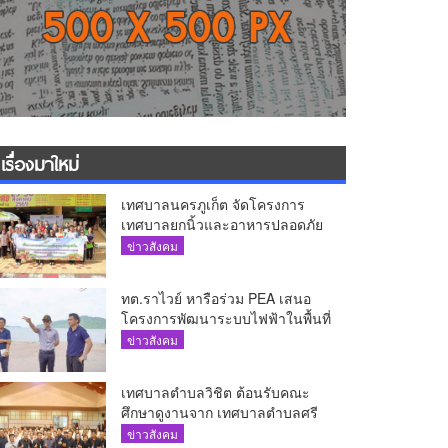
เรื่องมาใหม่
เทศบาลนครภูเก็ต จัดโครงการ
เทศบาลยกนิ้วและอาหารปลอดภัย
เพื่อสุขอนามัยผู้บริโภค
ข่าวสังคม
ทต.ราไวย์ หารือร่วม PEA เสนอ
โครงการพัฒนาระบบไฟฟ้าในพื้นที่
เกาะโหลน
ข่าวสังคม
เทศบาลตำบลวิชิต ต้อนรับคณะ
ศึกษาดูงานจาก เทศบาลตำบลศรี
สุนทร
ข่าวสังคม