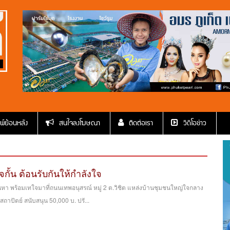
พ์ย้อนหลัง
สนใจลงโฆษณา
ติดต่อเรา
วีดีโอข่าว
จกั้น ต้อนรับกันให้กำลังใจ
ินหา พร้อมเทใจมาที่ถนนเทพอนุสรณ์ หมู่ 2 ต.วิชิต แหล่งบ้านชุมชนใหญ่ใจกลาง
าปัตย์ สนับสนุน 50,000 บ. ปรั...