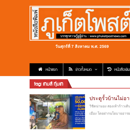
วันศุกร์ที่ 7 สิงหาคม พ.ศ. 2569
หน้าแรก
ข่าวทั้งหมด
หนังสือพิม
tag: เทมส์ ทุ่มเท
ประตูรั้วบ้านไม่อา
วิชิตน่ามอง สองเท้าก้าวเด
เมือง โดยฝากนโยบายอารยสถ