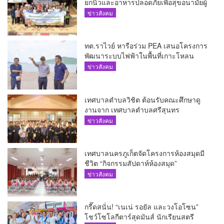
ยกนิ้วและอาหารปลอดภัยเพื่อสุขอนามัยผู้
บริโภค
ข่าวสังคม
ทต.ราไวย์ หารือร่วม PEA เสนอโครงการ
พัฒนาระบบไฟฟ้าในพื้นที่เกาะโหลน
ข่าวสังคม
เทศบาลตำบลวิชิต ต้อนรับคณะศึกษาดู
งานจาก เทศบาลตำบลศรีสุนทร
ข่าวสังคม
เทศบาลนครภูเก็ตจัดโครงการห้องสมุดมี
ชีวิต “กิจกรรมสัปดาห์ห้องสมุด”
ข่าวสังคม
กรี๊ดสนั่น! “เนเน่ รอยัล และวงโอโซน”
โชว์โซโลกีตาร์สุดมันส์ นักเรียนสตรี