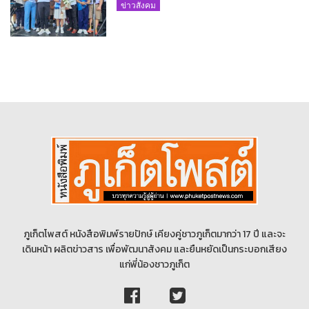
ภูเก็ตนั่งไม่ติด ทั้งเต้น-ร้อง
ข่าวสังคม
ภูเก็ตโพสต์ หนังสือพิมพ์รายปักษ์ เคียงคู่ชาวภูเก็ตมากว่า 17 ปี และจะ
เดินหน้า ผลิตข่าวสาร เพื่อพัฒนาสังคม และยืนหยัดเป็นกระบอกเสียง
แก่พี่น้องชาวภูเก็ต