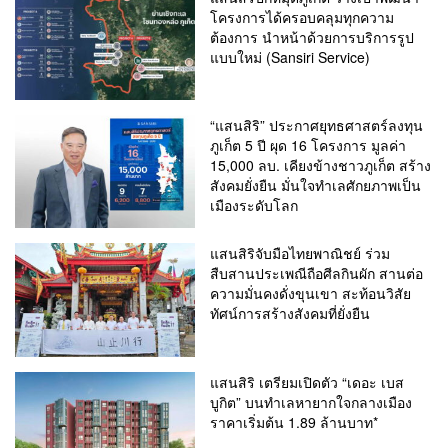
โครงการได้ครอบคลุมทุกความ
ต้องการ นำหน้าด้วยการบริการรูป
แบบใหม่ (Sansiri Service)
“แสนสิริ” ประกาศยุทธศาสตร์ลงทุน
ภูเก็ต 5 ปี ผุด 16 โครงการ มูลค่า
15,000 ลบ. เคียงข้างชาวภูเก็ต สร้าง
สังคมยั่งยืน มั่นใจทำเลศักยภาพเป็น
เมืองระดับโลก
แสนสิริจับมือไทยพาณิชย์ ร่วม
สืบสานประเพณีถือศีลกินผัก สานต่อ
ความมั่นคงดั่งขุนเขา สะท้อนวิสัย
ทัศน์การสร้างสังคมที่ยั่งยืน
แสนสิริ เตรียมเปิดตัว “เดอะ เบส
บูกิต” บนทำเลหายากใจกลางเมือง
ราคาเริ่มต้น 1.89 ล้านบาท*