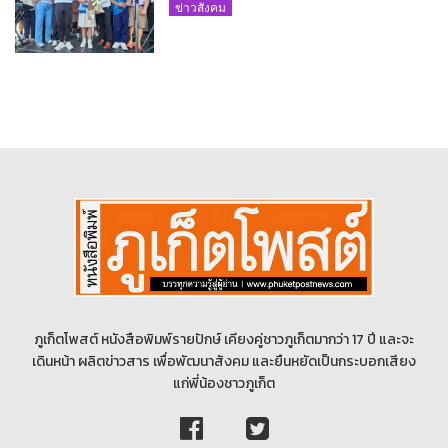
ภูเก็ตนั่งไม่ติด ทั้งเต้น-ร้อง
ข่าวสังคม
ภูเก็ตโพสต์ หนังสือพิมพ์รายปักษ์ เคียงคู่ชาวภูเก็ตมากว่า 17 ปี และจะ
เดินหน้า ผลิตข่าวสาร เพื่อพัฒนาสังคม และยืนหยัดเป็นกระบอกเสียง
แก่พี่น้องชาวภูเก็ต