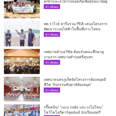
ยกนิ้วและอาหารปลอดภัยเพื่อสุขอนามัยผู้
บริโภค
ข่าวสังคม
ทต.ราไวย์ หารือร่วม PEA เสนอโครงการ
พัฒนาระบบไฟฟ้าในพื้นที่เกาะโหลน
ข่าวสังคม
เทศบาลตำบลวิชิต ต้อนรับคณะศึกษาดู
งานจาก เทศบาลตำบลศรีสุนทร
ข่าวสังคม
เทศบาลนครภูเก็ตจัดโครงการห้องสมุดมี
ชีวิต “กิจกรรมสัปดาห์ห้องสมุด”
ข่าวสังคม
กรี๊ดสนั่น! “เนเน่ รอยัล และวงโอโซน”
โชว์โซโลกีตาร์สุดมันส์ นักเรียนสตรี