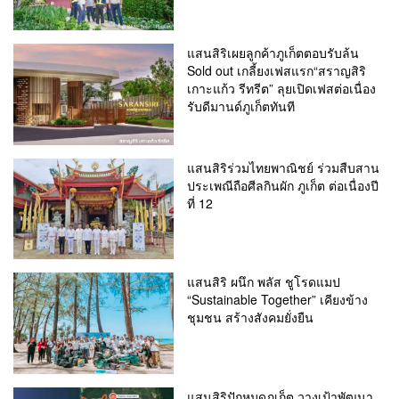
แสนสิริเผยลูกค้าภูเก็ตตอบรับล้น
Sold out เกลี้ยงเฟสแรก“สราญสิริ
เกาะแก้ว รีทรีต” ลุยเปิดเฟสต่อเนื่อง
รับดีมานด์ภูเก็ตทันที
แสนสิริร่วมไทยพาณิชย์ ร่วมสืบสาน
ประเพณีถือศีลกินผัก ภูเก็ต ต่อเนื่องปี
ที่ 12
แสนสิริ ผนึก พลัส ชูโรดแมป
“Sustainable Together” เคียงข้าง
ชุมชน สร้างสังคมยั่งยืน
แสนสิริปักหมุดภูเก็ต วางเป้าพัฒนา