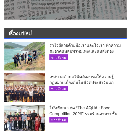
เรื่องมาใหม่
ราไวย์สวยด้วยมือเราและใจเรา ทำความ
สะอาดแหลมพรหมเทพและแหล่งท่อง
เที่ยว
ข่าวสังคม
เทศบาลตำบลวิชิตจัดอบรมให้ความรู้
กฎหมายเบื้องต้นในชีวิตประจำวันแก่
เยาวชน
ข่าวสังคม
โบ๊ทพัฒนา จัด “The AQUA : Food
Competition 2026” รวมร้านอาหารชั้น
นำของ The Shopps at The AQUA ชู
ข่าวสังคม
ศักยภาพ Food Destination ย่านเชิงทะเล