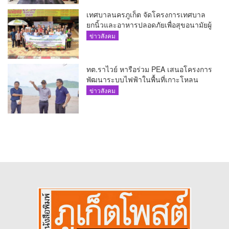
เทศบาลนครภูเก็ต จัดโครงการเทศบาล
ยกนิ้วและอาหารปลอดภัยเพื่อสุขอนามัยผู้
บริโภค
ข่าวสังคม
ทต.ราไวย์ หารือร่วม PEA เสนอโครงการ
พัฒนาระบบไฟฟ้าในพื้นที่เกาะโหลน
ข่าวสังคม