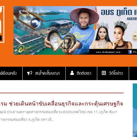
พ์ย้อนหลัง
สนใจลงโฆษณา
ติดต่อเรา
วีดีโอข่าว
ม ช่วยเดินหน้าขับเคลื่อนธุรกิจและกระตุ้นเศรษฐกิจ
ัฒน์ ประธานสภาอุตสาหกรรมท่องเที่ยวแห่งประเทศไทย เขต 11 (ภูเก็ต พังงา
กรรมท่องเที่ยว จ.ภูเก็ต กล่าวถึ...