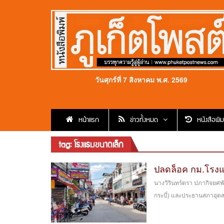
วันศุกร์ที่ 7 สิงหาคม พ.ศ. 2569
หน้าแรก
ข่าวทั้งหมด
หนังสือพิม
tag: โรงแรมขนาดเล็ก
ปลดล็อค กม.โรงแร
นางวิรินทร์ตรา ปภากิจยศพ
กระบี่) และประธานสภาอุตสาห