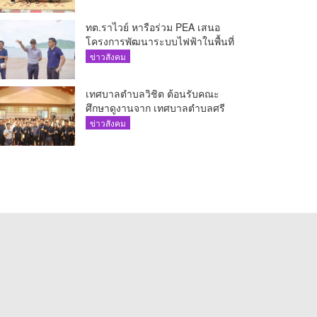
ทต.ราไวย์ หารือร่วม PEA เสนอ
โครงการพัฒนาระบบไฟฟ้าในพื้นที่
เกาะโหลน
ข่าวสังคม
เทศบาลตำบลวิชิต ต้อนรับคณะ
ศึกษาดูงานจาก เทศบาลตำบลศรี
สุนทร
ข่าวสังคม