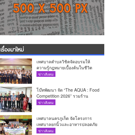
เรื่องมาใหม่
เทศบาลตำบลวิชิตจัดอบรมให้
ความรู้กฎหมายเบื้องต้นในชีวิต
ประจำวันแก่เยาวชน
ข่าวสังคม
โบ๊ทพัฒนา จัด “The AQUA : Food
Competition 2026” รวมร้าน
อาหารชั้นนำของ The Shopps at
ข่าวสังคม
The AQUA ชูศักยภาพ Food
Destination ย่านเชิงทะเล
เทศบาลนครภูเก็ต จัดโครงการ
เทศบาลยกนิ้วและอาหารปลอดภัย
เพื่อสุขอนามัยผู้บริโภค
ข่าวสังคม