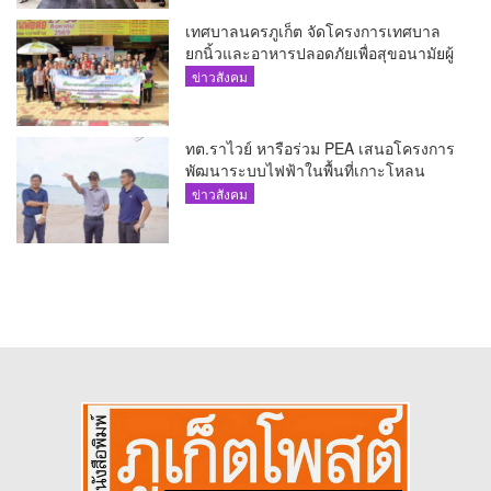
เทศบาลนครภูเก็ต จัดโครงการเทศบาล
ยกนิ้วและอาหารปลอดภัยเพื่อสุขอนามัยผู้
บริโภค
ข่าวสังคม
ทต.ราไวย์ หารือร่วม PEA เสนอโครงการ
พัฒนาระบบไฟฟ้าในพื้นที่เกาะโหลน
ข่าวสังคม