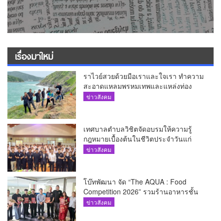
เรื่องมาใหม่
ราไวย์สวยด้วยมือเราและใจเรา ทำความ
สะอาดแหลมพรหมเทพและแหล่งท่อง
เที่ยว
ข่าวสังคม
เทศบาลตำบลวิชิตจัดอบรมให้ความรู้
กฎหมายเบื้องต้นในชีวิตประจำวันแก่
เยาวชน
ข่าวสังคม
โบ๊ทพัฒนา จัด “The AQUA : Food
Competition 2026” รวมร้านอาหารชั้น
นำของ The Shopps at The AQUA ชู
ข่าวสังคม
ศักยภาพ Food Destination ย่านเชิงทะเล