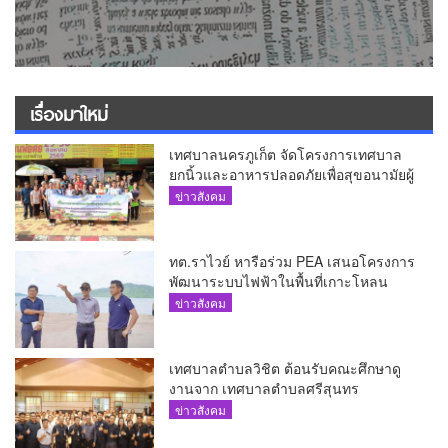
เรื่องมาใหม่
เทศบาลนครภูเก็ต จัดโครงการเทศบาล
ยกนิ้วและอาหารปลอดภัยเพื่อสุขอนามัยผู้
บริโภค
ข่าวสังคม
ทต.ราไวย์ หารือร่วม PEA เสนอโครงการ
พัฒนาระบบไฟฟ้าในพื้นที่เกาะโหลน
ข่าวสังคม
เทศบาลตำบลวิชิต ต้อนรับคณะศึกษาดู
งานจาก เทศบาลตำบลศรีสุนทร
ข่าวสังคม