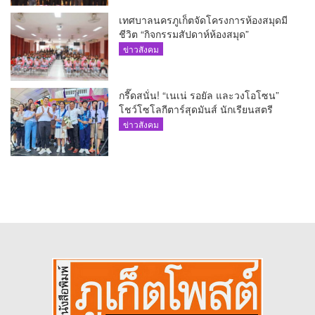
เทศบาลนครภูเก็ตจัดโครงการห้องสมุดมี
ชีวิต “กิจกรรมสัปดาห์ห้องสมุด”
ข่าวสังคม
กรี๊ดสนั่น! “เนเน่ รอยัล และวงโอโซน”
โชว์โซโลกีตาร์สุดมันส์ นักเรียนสตรี
ภูเก็ตนั่งไม่ติด ทั้งเต้น-ร้อง
ข่าวสังคม