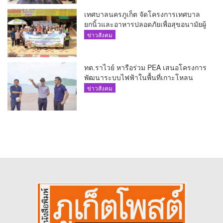
เทศบาลนครภูเก็ต จัดโครงการเทศบาล
ยกนิ้วและอาหารปลอดภัยเพื่อสุขอนามัยผู้
บริโภค
ข่าวสังคม
ทต.ราไวย์ หารือร่วม PEA เสนอโครงการ
พัฒนาระบบไฟฟ้าในพื้นที่เกาะโหลน
ข่าวสังคม