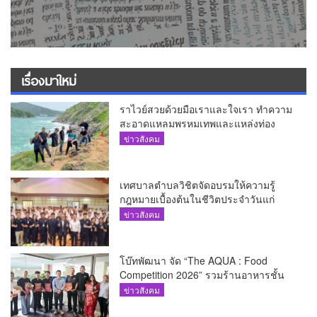
เรื่องมาใหม่
ราไวย์สวยด้วยมือเราและใจเรา ทำความ
สะอาดแหลมพรหมเทพและแหล่งท่อง
เที่ยว
ข่าวสังคม
เทศบาลตำบลวิชิตจัดอบรมให้ความรู้
กฎหมายเบื้องต้นในชีวิตประจำวันแก่
เยาวชน
ข่าวสังคม
โบ๊ทพัฒนา จัด “The AQUA : Food
Competition 2026” รวมร้านอาหารชั้น
นำของ The Shopps at The AQUA ชู
ข่าวสังคม
ศักยภาพ Food Destination ย่านเชิงทะเล