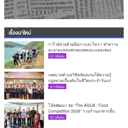
เรื่องมาใหม่
ราไวย์สวยด้วยมือเราและใจเรา ทำความ
สะอาดแหลมพรหมเทพและแหล่งท่อง
เที่ยว
ข่าวสังคม
เทศบาลตำบลวิชิตจัดอบรมให้ความรู้
กฎหมายเบื้องต้นในชีวิตประจำวันแก่
เยาวชน
ข่าวสังคม
โบ๊ทพัฒนา จัด “The AQUA : Food
Competition 2026” รวมร้านอาหารชั้น
นำของ The Shopps at The AQUA ชู
ข่าวสังคม
ศักยภาพ Food Destination ย่านเชิงทะเล