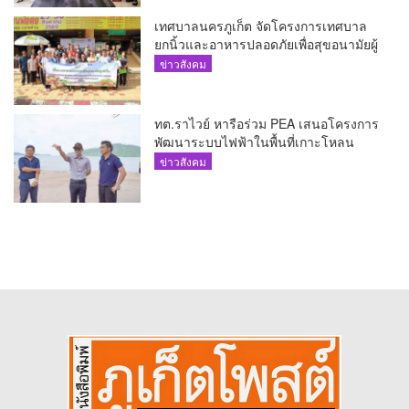
เทศบาลนครภูเก็ต จัดโครงการเทศบาล
ยกนิ้วและอาหารปลอดภัยเพื่อสุขอนามัยผู้
บริโภค
ข่าวสังคม
ทต.ราไวย์ หารือร่วม PEA เสนอโครงการ
พัฒนาระบบไฟฟ้าในพื้นที่เกาะโหลน
ข่าวสังคม