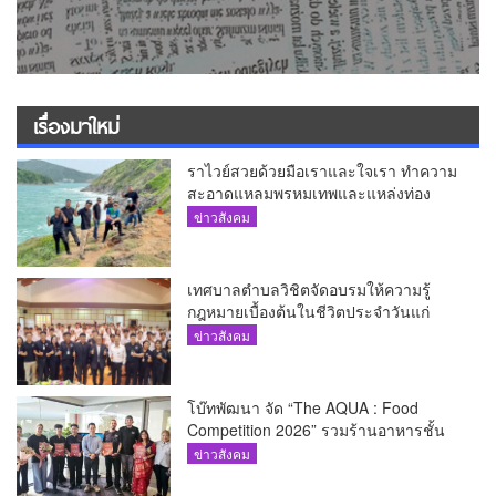
เรื่องมาใหม่
ราไวย์สวยด้วยมือเราและใจเรา ทำความ
สะอาดแหลมพรหมเทพและแหล่งท่อง
เที่ยว
ข่าวสังคม
เทศบาลตำบลวิชิตจัดอบรมให้ความรู้
กฎหมายเบื้องต้นในชีวิตประจำวันแก่
เยาวชน
ข่าวสังคม
โบ๊ทพัฒนา จัด “The AQUA : Food
Competition 2026” รวมร้านอาหารชั้น
นำของ The Shopps at The AQUA ชู
ข่าวสังคม
ศักยภาพ Food Destination ย่านเชิงทะเล