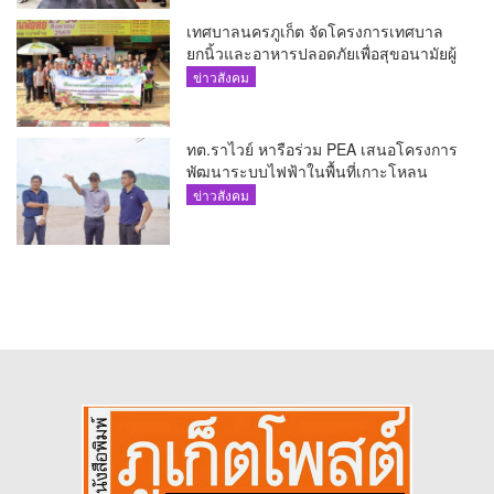
เทศบาลนครภูเก็ต จัดโครงการเทศบาล
ยกนิ้วและอาหารปลอดภัยเพื่อสุขอนามัยผู้
บริโภค
ข่าวสังคม
ทต.ราไวย์ หารือร่วม PEA เสนอโครงการ
พัฒนาระบบไฟฟ้าในพื้นที่เกาะโหลน
ข่าวสังคม