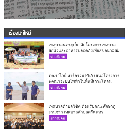
เรื่องมาใหม่
เทศบาลนครภูเก็ต จัดโครงการเทศบาล
ยกนิ้วและอาหารปลอดภัยเพื่อสุขอนามัยผู้
บริโภค
ข่าวสังคม
ทต.ราไวย์ หารือร่วม PEA เสนอโครงการ
พัฒนาระบบไฟฟ้าในพื้นที่เกาะโหลน
ข่าวสังคม
เทศบาลตำบลวิชิต ต้อนรับคณะศึกษาดู
งานจาก เทศบาลตำบลศรีสุนทร
ข่าวสังคม