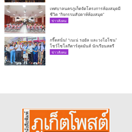
เทศบาลนครภูเก็ตจัดโครงการห้องสมุดมี
ชีวิต “กิจกรรมสัปดาห์ห้องสมุด”
ข่าวสังคม
กรี๊ดสนั่น! “เนเน่ รอยัล และวงโอโซน”
โชว์โซโลกีตาร์สุดมันส์ นักเรียนสตรี
ภูเก็ตนั่งไม่ติด ทั้งเต้น-ร้อง
ข่าวสังคม