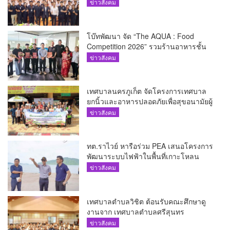
เยาวชน
ข่าวสังคม
โบ๊ทพัฒนา จัด “The AQUA : Food
Competition 2026” รวมร้านอาหารชั้น
นำของ The Shopps at The AQUA ชู
ข่าวสังคม
ศักยภาพ Food Destination ย่านเชิงทะเล
เทศบาลนครภูเก็ต จัดโครงการเทศบาล
ยกนิ้วและอาหารปลอดภัยเพื่อสุขอนามัยผู้
บริโภค
ข่าวสังคม
ทต.ราไวย์ หารือร่วม PEA เสนอโครงการ
พัฒนาระบบไฟฟ้าในพื้นที่เกาะโหลน
ข่าวสังคม
เทศบาลตำบลวิชิต ต้อนรับคณะศึกษาดู
งานจาก เทศบาลตำบลศรีสุนทร
ข่าวสังคม