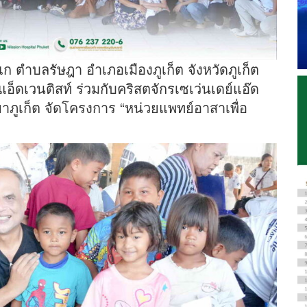
แก ตำบลรัษฎา อำเภอเมืองภูเก็ต จังหวัดภูเก็ต
แอ็ดเวนติสท์ ร่วมกับคริสตจักรเซเว่นเดย์แอ๊ด
าภูเก็ต จัดโครงการ “หน่วยแพทย์อาสาเพื่อ