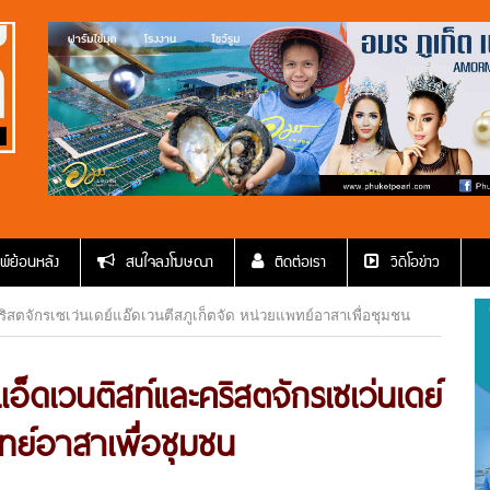
พ์ย้อนหลัง
สนใจลงโฆษณา
ติดต่อเรา
วีดีโอข่าว
คริสตจักรเซเว่นเดย์แอ๊ดเวนตีสภูเก็ตจัด หน่วยแพทย์อาสาเพื่อชุมชน
นแอ็ดเวนติสท์และคริสตจักรเซเว่นเดย์
ทย์อาสาเพื่อชุมชน