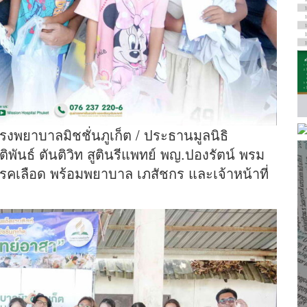
ยาบาลมิชชั่นภูเก็ต / ประธานมูลนิธิ
ิพันธ์ ตันติวิท สูตินรีแพทย์ พญ.ปองรัตน์ พรม
คเลือด พร้อมพยาบาล เภสัชกร และเจ้าหน้าที่