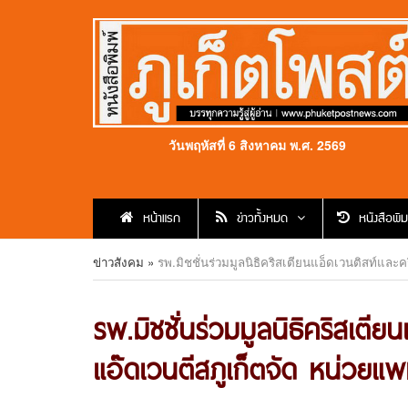
วันพฤหัสที่ 6 สิงหาคม พ.ศ. 2569
หน้าแรก
ข่าวทั้งหมด
หนังสือพิม
ข่าวสังคม
»
รพ.มิชชั่นร่วมมูลนิธิคริสเตียนแอ็ดเวนติสท์และ
รพ.มิชชั่นร่วมมูลนิธิคริสเตีย
แอ๊ดเวนตีสภูเก็ตจัด หน่วยแพ