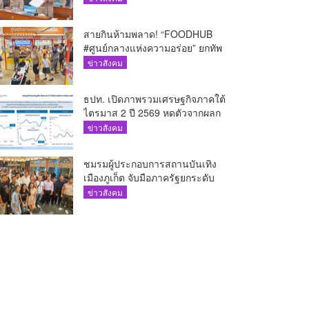
สายกินห้ามพลาด! “FOODHUB
#ศูนย์กลางแห่งความอร่อย” ยกทัพ
บุกโรบินสันไลฟ์สไตล์ ฉลอง ถึง 12
ข่าวสังคม
ส.ค.นี้
ธปท. เปิดภาพรวมเศรษฐกิจภาคใต้
ไตรมาส 2 ปี 2569 หดตัวจากผลก
ระทบความขัดแย้งใน
ข่าวสังคม
ตะวันออกกลาง
ชมรมผู้ประกอบการสถานบันเทิง
เมืองภูเก็ต จับมือภาครัฐยกระดับ
ดันโซนนิ่ง-ขับเคลื่อนท่องเที่ยว
ข่าวสังคม
อย่างยั่งยืน