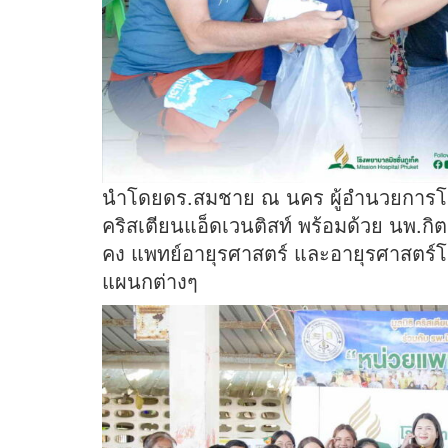
นำโดยดร.สมชาย ณ นคร ผู้อำนวยการโรงพ
คริสเตียนแอ็ดเวนติสท์ พร้อมด้วย นพ.กิตต
คง แพทย์อายุรศาสตร์ และอายุรศาสตร์โร
แผนกต่างๆ