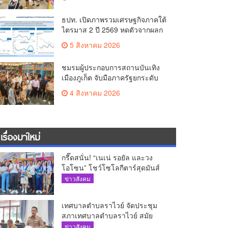
ส.ค.นี้
ธปท. เปิดภาพรวมเศรษฐกิจภาคใต้
ไตรมาส 2 ปี 2569 หดตัวจากผลก
ระทบความขัดแย้งใน
5 สิงหาคม 2026
ตะวันออกกลาง
ชมรมผู้ประกอบการสถานบันเทิง
เมืองภูเก็ต จับมือภาครัฐยกระดับ
ดันโซนนิ่ง-ขับเคลื่อนท่องเที่ยว
4 สิงหาคม 2026
อย่างยั่งยืน
เรื่องมาใหม่
กรี๊ดสนั่น! “เนเน่ รอยัล และวง
โอโซน” โชว์โซโลกีตาร์สุดมันส์
นักเรียนสตรีภูเก็ตนั่งไม่ติด ทั้งเต้น-
ข่าวสังคม
ร้อง
เทศบาลตำบลราไวย์ จัดประชุม
สภาเทศบาลตำบลราไวย์ สมัย
สามัญ สมัยที่ 3 ประจำปี 2569
ข่าวสังคม