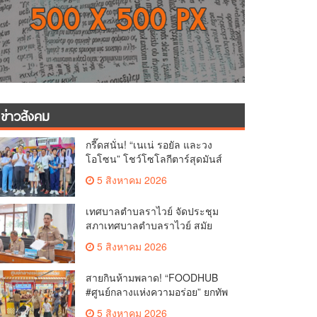
ข่าวสังคม
กรี๊ดสนั่น! “เนเน่ รอยัล และวง
โอโซน” โชว์โซโลกีตาร์สุดมันส์
นักเรียนสตรีภูเก็ตนั่งไม่ติด ทั้งเต้น-
5 สิงหาคม 2026
ร้อง
เทศบาลตำบลราไวย์ จัดประชุม
สภาเทศบาลตำบลราไวย์ สมัย
สามัญ สมัยที่ 3 ประจำปี 2569
5 สิงหาคม 2026
สายกินห้ามพลาด! “FOODHUB
#ศูนย์กลางแห่งความอร่อย” ยกทัพ
บุกโรบินสันไลฟ์สไตล์ ฉลอง ถึง 12
5 สิงหาคม 2026