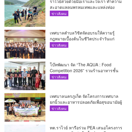
ราไวย์สวยด้วยมือเราและใจเรา ทำความ
สะอาดแหลมพรหมเทพและแหล่งท่อง
เที่ยว
ข่าวสังคม
เทศบาลตำบลวิชิตจัดอบรมให้ความรู้
กฎหมายเบื้องต้นในชีวิตประจำวันแก่
เยาวชน
ข่าวสังคม
โบ๊ทพัฒนา จัด “The AQUA : Food
Competition 2026” รวมร้านอาหารชั้น
นำของ The Shopps at The AQUA ชู
ข่าวสังคม
ศักยภาพ Food Destination ย่านเชิงทะเล
เทศบาลนครภูเก็ต จัดโครงการเทศบาล
ยกนิ้วและอาหารปลอดภัยเพื่อสุขอนามัยผู้
บริโภค
ข่าวสังคม
ทต.ราไวย์ หารือร่วม PEA เสนอโครงการ